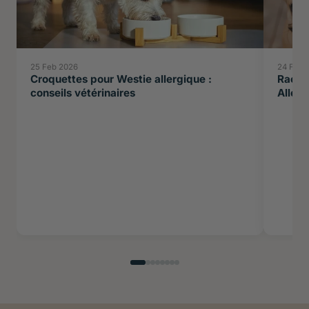
25 Feb 2026
24 Feb 
Croquettes pour Westie allergique :
Races 
conseils vétérinaires
Allerg