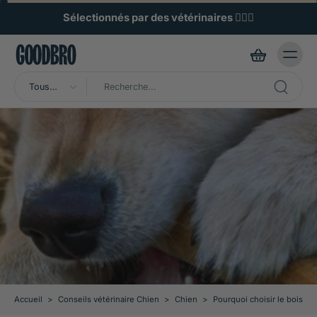
ller au
ontenu
Sélectionnés par des vétérinaires 🧑🏼‍⚕️
Tous
types
Accueil
>
Conseils vétérinaire Chien
>
Chien
>
Pourquoi choisir le bois de