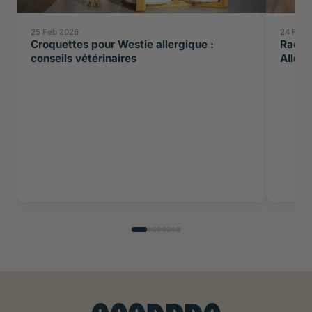
25 Feb 2026
24 Feb 
Croquettes pour Westie allergique :
Races 
conseils vétérinaires
Allerg