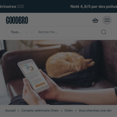
ller au
ontenu
Noté 4,8/5 par des poilus exigeants 🌟
Tous
types
Accueil
>
Conseils vétérinaire Chien
>
Chien
>
Vous cherchez une clinique