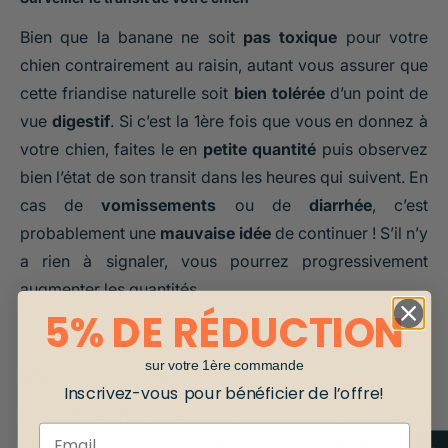
Bien que la banane ne soit
pas toxique
pour votre
chien contrairement au raisin, autant vous assurer que
cette friandise naturelle soit
bien tolérée
d’un point de
vue
digestif
. Si c’est la 1ère fois que vous en donnez à
votre chien, faites le en
petite quantité
puis observez
bien l’état de son transit dans les heures qui suivent. En
cas de
vomissements
ou de
diarrhée
, c’est
probablement une
mauvaise idée
de continuer ! S’il n’y
a rien à signaler, vous pourrez progressivement
augmenter les quantités.
5% DE RÉDUCTION
sur votre 1ère commande
Attention à la prise de poids
Inscrivez-vous pour bénéficier de l’offre!
Riche en sucre
, la banane consommée en trop grande
Email
quantité par votre chien peut favoriser la
prise de