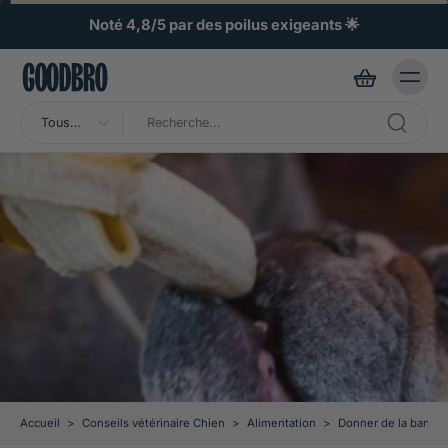
ller au
ontenu
Noté 4,8/5 par des poilus exigeants 🌟
Tous
types
Accueil
>
Conseils vétérinaire Chien
>
Alimentation
>
Donner de la banane