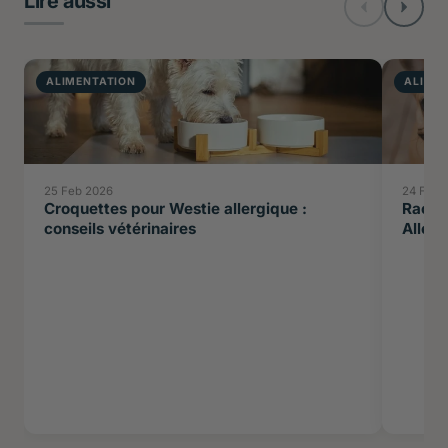
Lire aussi
ALIMENTATION
ALIME
25 Feb 2026
24 Feb 
Croquettes pour Westie allergique :
Races 
conseils vétérinaires
Allerg