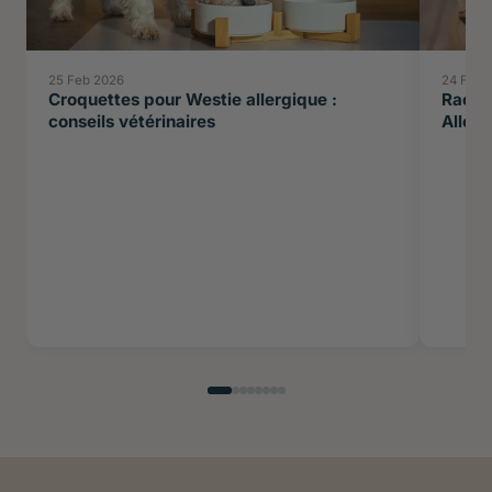
25 Feb 2026
24 Feb 
Croquettes pour Westie allergique :
Races 
conseils vétérinaires
Allerg