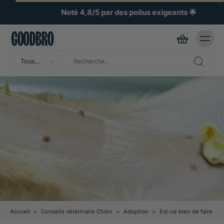
ller au
ontenu
Noté 4,8/5 par des poilus exigeants 🌟
Tous
types
Accueil
>
Conseils vétérinaire Chien
>
Adoption
>
Est-ce bien de faire stér