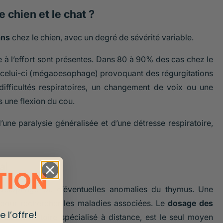
chien et le chat ?
ans
chez le chien, avec un degré de sévérité variable.
e à l’effort sont présentes. Dans 80 à 90% des cas chez le
e celui-ci (mégaoesophage) provoquant des régurgitations
 difficultés respiratoires, un changement de voix ou une
s une flexion du cou.
’une paralysie généralisée et d’une détresse respiratoire,
al
TION
sophage ou d’éventuelles anomalies du thymus. Une
 pour rechercher les maladies associées. Le
dosage des
 l’offre!
s un laboratoire spécialisé à distance, est le seul moyen