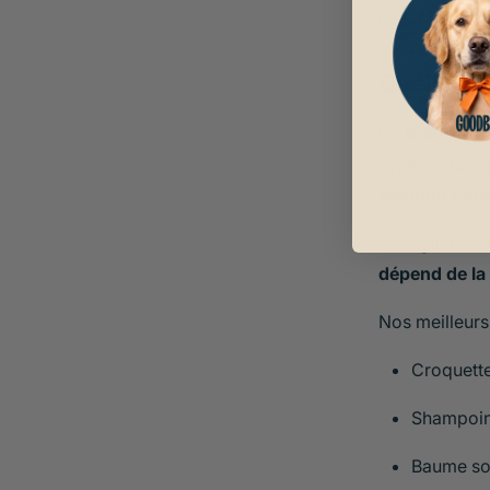
d’établir un d
Quelle pr
Le
traitemen
symptômes et
position vert
Une guérison
dépend de la 
Nos meilleurs
Croquett
Shampoing
Baume soi