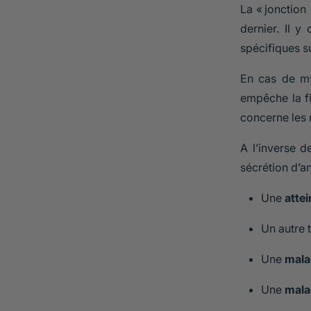
La « jonctio
dernier. Il y 
spécifiques s
En cas de my
empêche la fi
concerne les 
A l’inverse d
sécrétion d’an
Une
atte
Un autre 
Une
mala
Une
mala