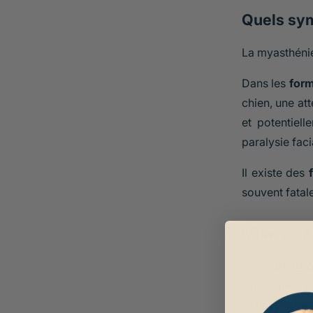
Quels sym
La myasthéni
Dans les
form
chien, une at
et potentiell
paralysie fac
Il existe des
souvent fatale
Mise en é
Une
radiogr
exploration 
anticorps dir