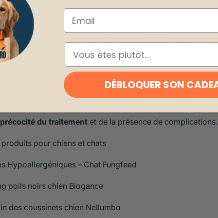
iagnostic de certitude.
Email
ise en charge en cas de myasthénie grave ch
ESPÈCE
t de la cause
est nécessaire lorsqu’elle est identifiée. Un 
 réduire la production d’anticorps par l’organisme. Si un
DÉBLOQUER SON CADE
icale
afin de limiter les risques de fausse déglutition.
 totale et définitive est possible en quelques mois après
précocité du traitement
et de la présence de complications.
 produits pour chiens et chats
es Hypoallergéniques – Chat Fungfeed
 poils noirs chien Biogance
n des coussinets chien Nellumbo