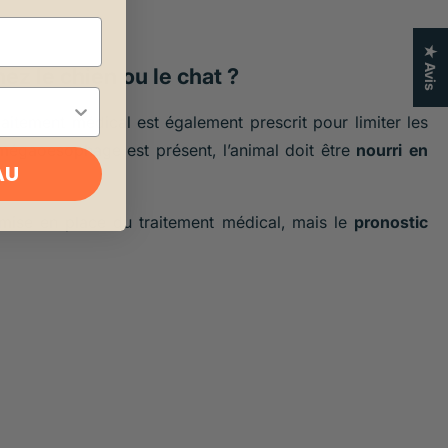
★ Avis
ez le chien ou le chat ?
traitement médical est également prescrit pour limiter les
 mégaoesophage est présent, l’animal doit être
nourri en
AU
 mise en place du traitement médical, mais le
pronostic