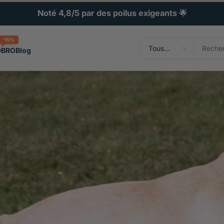
Noté 4,8/5 par des poilus exigeants 🌟
-15%
Tous
DBRO
Blog
types