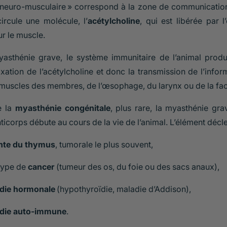
n neuro-musculaire » correspond à la zone de communicatio
circule une molécule, l’
acétylcholine
, qui est libérée par 
ur le muscle.
asthénie grave, le système immunitaire de l’animal produ
xation de l’acétylcholine et donc la transmission de l’inf
muscles des membres, de l’œsophage, du larynx ou de la fac
e la
myasthénie congénitale
, plus rare, la myasthénie gra
ticorps débute au cours de la vie de l’animal. L’élément décle
inte du thymus
, tumorale le plus souvent,
type de
cancer
(tumeur des os, du foie ou des sacs anaux),
die hormonale
(hypothyroïdie, maladie d’Addison),
die auto-immune
.