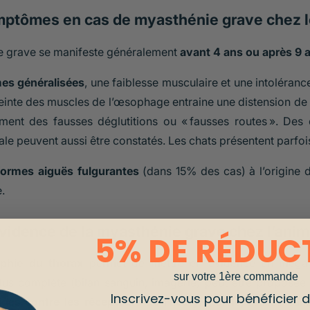
ptômes en cas de myasthénie grave chez le 
e grave se manifeste généralement
avant 4 ans ou après 9 
es généralisées
, une faiblesse musculaire et une intoléranc
teinte des muscles de l’œsophage entraine une distension d
ement des fausses déglutitions ou « fausses routes ». Des
iale peuvent aussi être constatés. Les chats présentent parfoi
formes aiguës fulgurantes
(dans 15% des cas) à l’origine d
.
vidence de la myasthénie grave chez l’anim
5% DE RÉDUC
aphie du thorax
permet de mettre en évidence un mégaœ
sur votre 1ère commande
plus complète (bilan sanguin, imagerie) peut être proposée
Inscrivez-vous pour bénéficier de
igés contre les récepteurs de l’acétylcholine
, réalisé dan