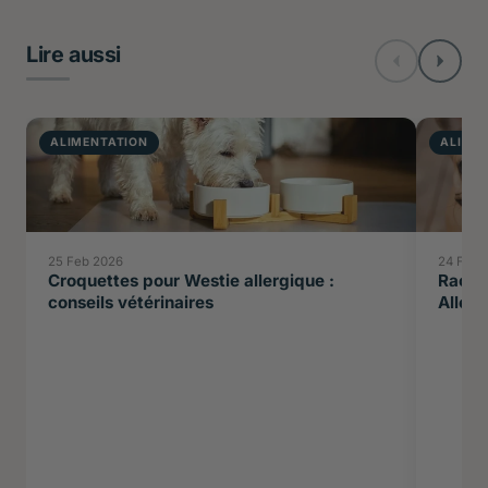
Lire aussi
ALIMENTATION
ALIME
25 Feb 2026
24 Feb 
Croquettes pour Westie allergique :
Races 
conseils vétérinaires
Allerg