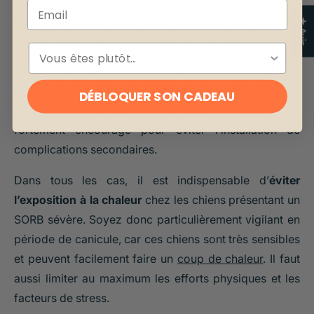
est parfois réalisée au cours de la même intervention.
Email
Dans le cadre d’un bilan complet, un examen
★ Avis
endoscopique digestif est également indiqué.
ESPÈCE
Le
pronostic post-opératoire dépend
directement de
la race, du degré de sévérité des lésions et de l’âge de
DÉBLOQUER SON CADEAU
la prise en charge, un traitement précoce étant
fortement encouragé pour éviter l’installation de
complications secondaires.
Dans tous les cas, il est indispensable d’
éviter
l’exposition à la chaleur
chez les chiens présentant un
SORB sévère. Soyez donc particulièrement vigilant en
période de canicule, car ces chiens sont très sensibles
et peuvent facilement faire un
coup de chaleur
. Il faut
aussi limiter au maximum les efforts physiques et les
facteurs de stress.