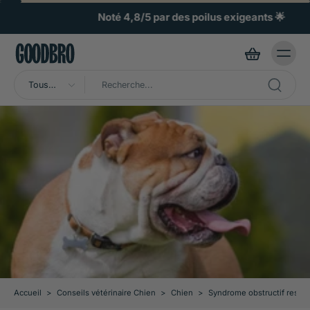
ller au
ontenu
Noté 4,8/5 par des poilus exigeants 🌟
Tous
types
Accueil
>
Conseils vétérinaire Chien
>
Chien
>
Syndrome obstructif respira