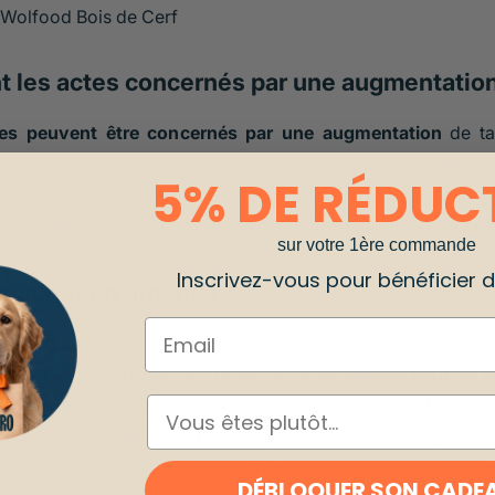
 Wolfood Bois de Cerf
t les actes concernés par une augmentation 
tes peuvent être concernés par une augmentation
de tar
qui est majorée (une consultation de garde coûte environ 
5% DE RÉDUC
vent également être facturés sur certains actes. N’hési
consultation d’urgence pour éviter toute mauvaise surprise
sur votre 1ère commande
Inscrivez-vous pour bénéficier de
onsulter en urgence ?
Email
re de garde
est un docteur vétérinaire disponible par télé
pagnie. En fonction de l’urgence, ce vétérinaire
peut se 
 recevoir et examiner un animal en état d’urgence. Le vété
ESPÈCE
ournée de travail. Il se rend disponible en cas d’urgence
n urgentes.
Ce vétérinaire intervient souvent seul et dispose
DÉBLOQUER SON CADE