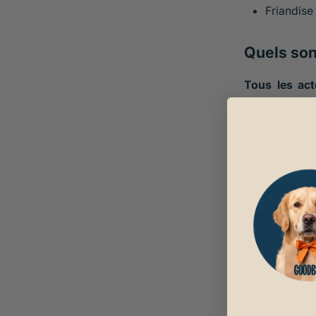
Friandise
Quels son
Tous les ac
consultation 
d’urgence
peu
moment de la 
Dois-je c
Un
vétérinai
animal de com
domicile pour
une longue j
questions no