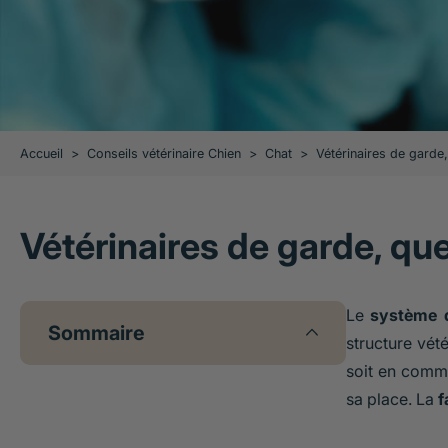
Accueil
>
Conseils vétérinaire Chien
>
Chat
>
Vétérinaires de garde, 
Vétérinaires de garde, quel
Le
système d
Sommaire
structure vét
soit en commu
sa place. La
f