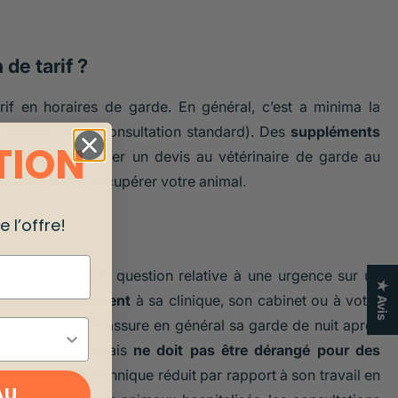
de tarif ?
if en horaires de garde. En général, c’est a minima la
le double d’une consultation standard). Des
suppléments
TION
tez pas à demander un devis au vétérinaire de garde au
 au moment de récupérer votre animal.
 l’offre!
phone pour toute question relative à une urgence sur un
★ Avis
déplacer rapidement
à sa clinique, son cabinet ou à votre
rinaire de garde assure en général sa garde de nuit après
 sur un animal mais
ne doit pas être dérangé pour des
 d’un plateau technique réduit par rapport à son travail en
AU