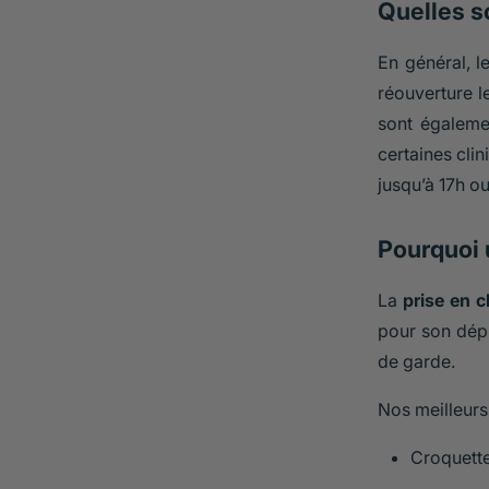
Quelles so
En général, l
réouverture l
sont égalemen
certaines clin
jusqu’à 17h ou
Pourquoi u
La
prise en 
pour son dépl
de garde.
Nos meilleurs
Croquett