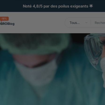
Noté 4,8/5 par des poilus exigeants 🌟
-15%
Tous
DBRO
Blog
types