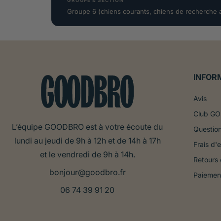
GROUPE & SECTION
Groupe 6 (chiens courants, chiens de recherche au
INFOR
Avis
Club G
L’équipe GOODBRO est à votre écoute du
Question
lundi au jeudi de 9h à 12h et de 14h à 17h
Frais d'e
et le vendredi de 9h à 14h.
Retours
bonjour@goodbro.fr
Paiemen
06 74 39 91 20