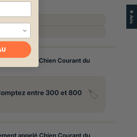
★ Avis
AU
alement appelé Chien Courant du
🏷️
. Comptez entre 300 et 800
lement appelé Chien Courant du