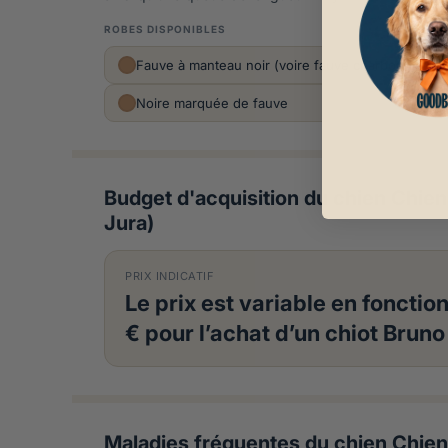
ROBES DISPONIBLES
Fauve à manteau noir (voire fauve charbonnée)
Noire marquée de fauve
Budget d'acquisition du chien Chien
Jura)
PRIX INDICATIF
Le prix est variable en fonctio
€ pour l’achat d’un chiot Bruno
Maladies fréquentes du chien Chien