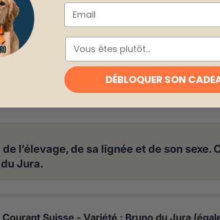
Email
ESPÈCE
DÉBLOQUER SON CADE
 Courant Suisse - Variété : Bruno du Jura (ég
n de l’élevage, de sa lignée et de son sexe
 du Jura.
 Courant Suisse - Variété : Bruno du Jura (éga