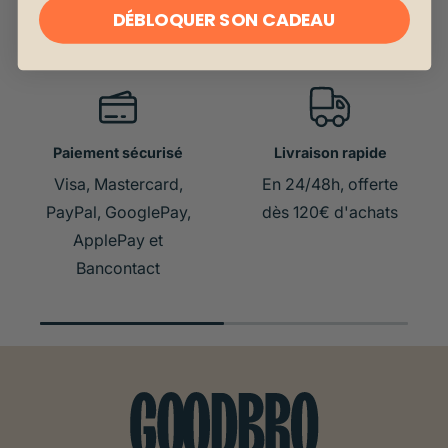
DÉBLOQUER SON CADEAU
Paiement sécurisé
Livraison rapide
Visa, Mastercard,
En 24/48h, offerte
PayPal, GooglePay,
dès 120€ d'achats
ApplePay et
Bancontact