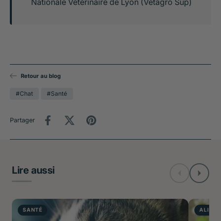
Nationale Vétérinaire de Lyon (Vetagro Sup)
Retour au blog
#Chat
#Santé
Partager
Lire aussi
SANTÉ
ALIME