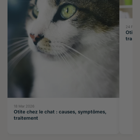
24 Feb 
Otite
trait
18 Mar 2026
Otite chez le chat : causes, symptômes,
traitement