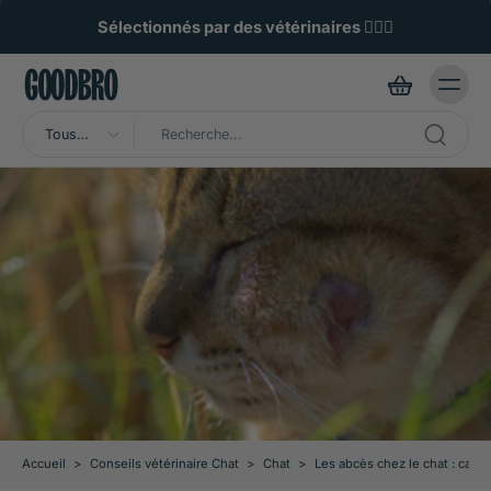
ller au
ontenu
Noté 4,8/5 par des poilus exigeants 🌟
Tous
types
Accueil
>
Conseils vétérinaire Chat
>
Chat
>
Les abcès chez le chat : cau