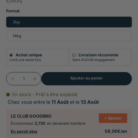
8,30€
/
kg
dont 86% d'origine animale
Format
Faible en céréales
3kg
Enrichie en krill 2%
Haute appétence
14kg
Achat unique
Livraison récurrente
Livré une seule fois
Sans AUCUN engagement
Ajouter au panier
En stock - Prêt à être expédié
Chez vous entre le
11 Août
et le
13 Août
LE CLUB GOODBRO
+ Ajouter
Économisez
3,73€
en devenant membre
59,00€/an
En savoir plus