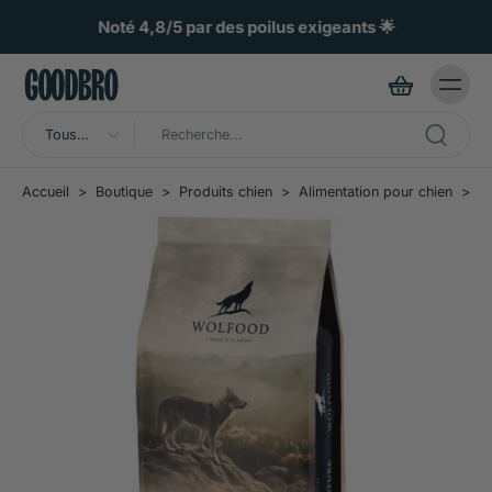
ller au
ontenu
Noté 4,8/5 par des poilus exigeants 🌟
Tous
types
Accueil
>
Boutique
>
Produits chien
>
Alimentation pour chien
>
C