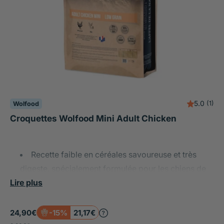
5.0
(1)
Wolfood
Croquettes Wolfood Mini Adult Chicken
Recette faible en céréales savoureuse et très
digeste, spécialement formulée pour les chiens de
Lire plus
petit gabarit sélectifs, avec des croquettes rondes
adaptées à leur petite mâchoire.
24,90€
-15%
21,17€
Riche en protéines : 30% de protéines brutes