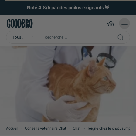
ller au
ontenu
Noté 4,8/5 par des poilus exigeants 🌟
Tous
types
Accueil
>
Conseils vétérinaire Chat
>
Chat
>
Teigne chez le chat : symptô