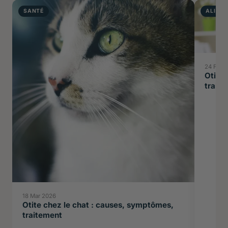
SANTÉ
ALIME
24 Feb 
Otite
trait
18 Mar 2026
Otite chez le chat : causes, symptômes,
traitement