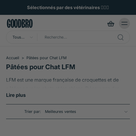
ller au
ontenu
Sélectionnés par des vétérinaires 🧑🏼‍⚕️
Tous
types
Accueil
>
Pâtées pour Chat LFM
Pâtées pour Chat LFM
LFM est une marque française de croquettes et de
pâtées pour les chats et les chiens. Découvrez des
Lire plus
recettes fabriquées en France avec des aliments
naturellement savoureux et préparés avec beaucoup
Trier par:
de viande, de poisson frais et de légumes :
sardiminette et poulette au pot.