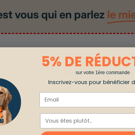
est vous qui en parlez
le mi
 le forfait gratuit.
Consultez nos plans d'abonnement ! >>
5% DE RÉDUC
Avis Clients
sur votre 1ère commande
Inscrivez-vous pour bénéficier de
Email
ESPÈCE