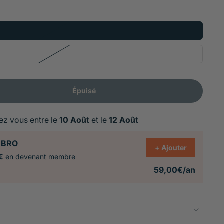
Épuisé
ez vous entre le
10 Août
et le
12 Août
DBRO
+ Ajouter
€
en devenant membre
59,00€/an