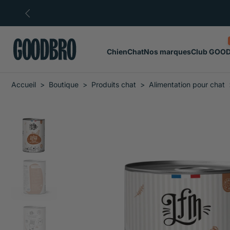
ller au
ontenu
Chien
Chat
Nos marques
Club GOO
Accueil
>
Boutique
>
Produits chat
>
Alimentation pour chat
Passer
aux
informations
sur
le
produit