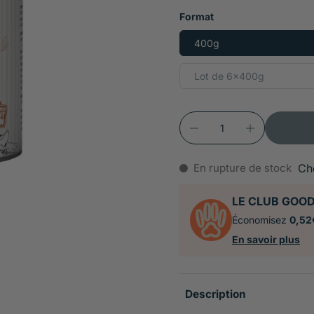
Format
400g
Lot de 6x400g
En rupture de stock
Ch
LE CLUB GOO
Économisez
0,52
En savoir plus
Description