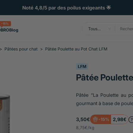
Noté 4,8/5 par des poilus exigeants 🌟
-15%
Tous
DBRO
Blog
types
>
Pâtées pour chat
>
Pâtée Poulette au Pot Chat LFM
LFM
Pâtée Poulett
Pâtée “La Poulette au p
gourmant à base de poulet,
3,50€
2,98€
-15%
8,75€
/
kg