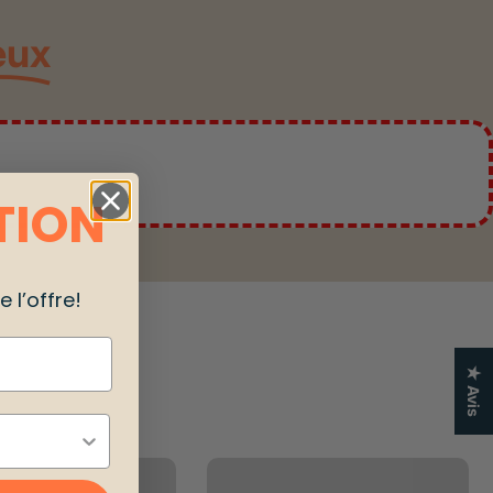
eux
TION
 l’offre!
★ Avis