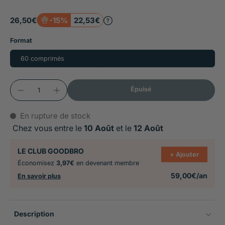
pour l'équilibre émotionnel et le sommeil
26,50€
-15%
22,53€
Apaise le stress de séparation, les voyages, les
Format
feux d'artifice et les changements
d'environnement, améliore la concentration
60 comprimés
pendant l'éducation, réduit l'hyperactivité sans
sédation excessive
Épuisé
Cure minimum de deux mois, comprimés
En rupture de stock
sécables aromatisés au foie, convient aux chiens et
Chez vous entre le
10 Août
et le
12 Août
aux chats, contre-indiqué chez la chienne ou
chatte gestante ou allaitante
LE CLUB GOODBRO
+ Ajouter
Économisez
3,97€
en devenant membre
59,00€/an
En savoir plus
Description