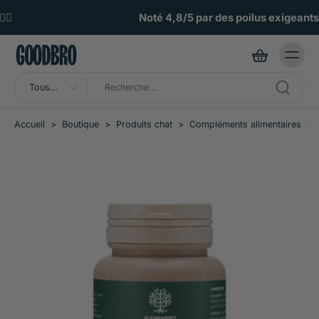
ller au
ontenu
Noté 4,8/5 par des poilus exigeants 🌟
Tous
types
Accueil
>
Boutique
>
Produits chat
>
Compléments alimentaires cha