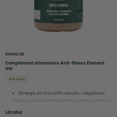
Element Vet
Complément alimentaire Anti-Stress Element
Vet
Anti stress
Synergie de cinq actifs naturels : magnésium
marin pour la fonction neuromusculaire, passiflore
et valériane anxiolytiques, aubépine apaisante,
Lire plus
griffonia stimulant la production de sérotonine