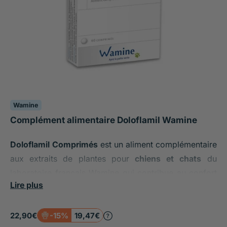
Wamine
Complément alimentaire Doloflamil Wamine
Doloflamil Comprimés
est un aliment complémentaire
aux extraits de plantes pour
chiens et chats
du
laboratoire français Wamine qui contribue au confort
Lire plus
locomoteur et à la souplesse des articulations.
22,90€
-15%
19,47€