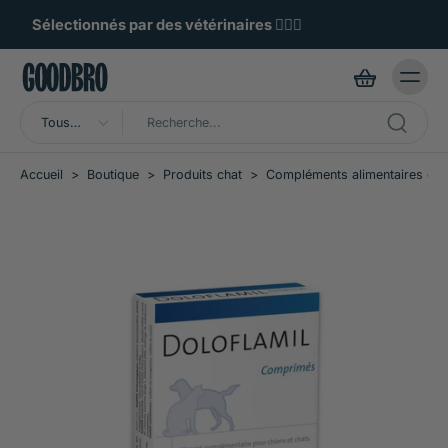
ller au
ontenu
Noté 4,8/5 par des poilus exigeants 🌟
Tous
types
Accueil
>
Boutique
>
Produits chat
>
Compléments alimentaires cha