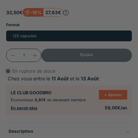
favorise un pelage brillant et une peau saine,
soutient les fonctions cognitives et les capacités
32,50€
-15%
27,63€
d'apprentissage, protège les cellules contre le
Format
vieillissement oxydatif grâce à l'astaxanthine
120 capsules
Convient à toutes les étapes de vie : chiot en
croissance, chien actif ou sportif, chien âgé en cure
longue, utilisable en continu sous conseil
Épuisé
vétérinaire
En rupture de stock
Chez vous entre le
11 Août
et le
13 Août
LE CLUB GOODBRO
+ Ajouter
Économisez
4,87€
en devenant membre
59,00€/an
En savoir plus
Description