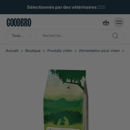
ller au
ontenu
Sélectionnés par des vétérinaires 🧑🏼‍⚕️
Tous
types
Accueil
>
Boutique
>
Produits chien
>
Alimentation pour chien
>
C