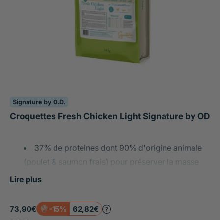
Signature by O.D.
Croquettes Fresh Chicken Light Signature by OD
37% de protéines dont 90% d'origine animale
(poulet & saumon frais) pour préserver la masse
musculaire sans excès calorique
Lire plus
Contrôlée en calories : 13% de matières grasses
73,90€
-15%
62,82€
seulement et 3 515 kcal/kg, avec le riz comme