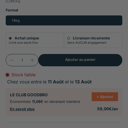
5,28€
/
kg
unique source d'amidon, sans blé, maïs ni
légumineuses
Format
14kg
L-carnitine (150 mg/kg) et fibres naturelles
(psyllium, luzerne) pour favoriser la mobilisation
Achat unique
Livraison récurrente
des graisses et une satiété durable
Livré une seule fois
Sans AUCUN engagement
Ajouter au panier
Stock faible
Chez vous entre le
11 Août
et le
13 Août
LE CLUB GOODBRO
+ Ajouter
Économisez
11,08€
en devenant membre
59,00€/an
En savoir plus