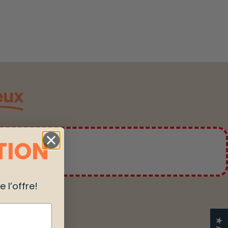
eux
TION
 l’offre!