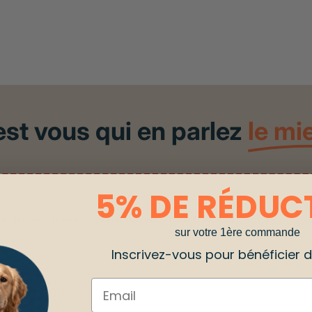
est vous qui en parlez
le mi
5% DE RÉDUC
 le forfait gratuit.
Consultez nos plans d'abonnement ! >>
sur votre 1ère commande
Inscrivez-vous pour bénéficier de
çu d'avis
Email
é