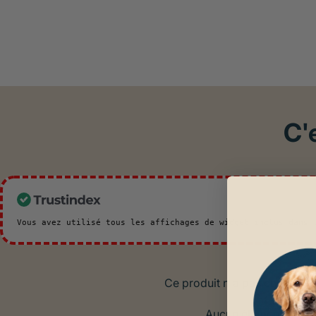
C'
Vous avez utilisé tous les affichages de widget inclus dans
Ce produit n'a pas encore re
Aucun élément trouv