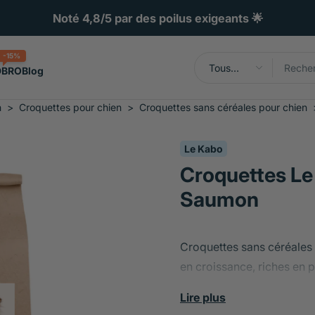
Noté 4,8/5 par des poilus exigeants 🌟
-15%
Tous
DBRO
Blog
types
n
>
Croquettes pour chien
>
Croquettes sans céréales pour chien
Le Kabo
Croquettes Le
Saumon
Croquettes sans céréales f
en croissance, riches en p
l'énergie, la masse muscula
Lire plus