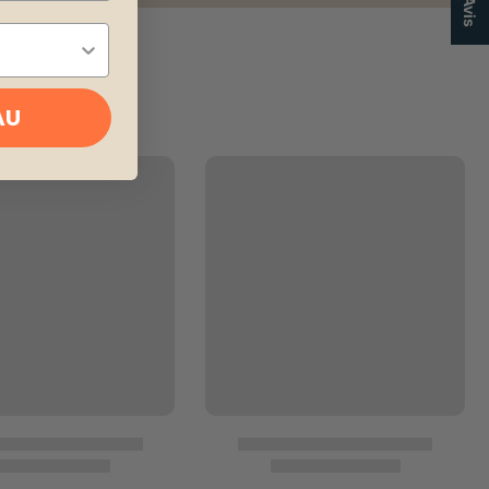
★ Avis
AU