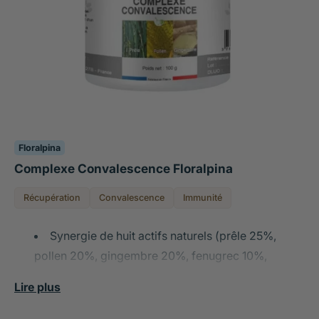
Floralpina
Complexe Convalescence Floralpina
Récupération
Convalescence
Immunité
Synergie de huit actifs naturels (prêle 25%,
pollen 20%, gingembre 20%, fenugrec 10%,
cassis, ginseng, gelée royale et aloès du Cap) pour
Lire plus
redonner énergie, vitalité et appétit aux chiens et
chats convalescents ou affaiblis