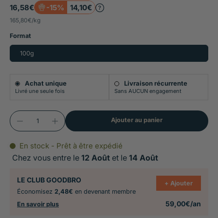
16,58€
-15%
14,10€
Soutient le système immunitaire, aide à la
165,80€
/
kg
récupération après une affection longue, une
Format
opération ou une grande fatigue, indiqué
100g
également pour la préparation et récupération à
l'effort
Achat unique
Livraison récurrente
Reminéralisant et reconstituant cellulaire grâce
Livré une seule fois
Sans AUCUN engagement
à la prêle, tonique général grâce au ginseng et à la
gelée royale, stimulant de l'appétit grâce au
Ajouter au panier
fenugrec
En stock - Prêt à être expédié
Chez vous entre le
12 Août
et le
14 Août
LE CLUB GOODBRO
+ Ajouter
Économisez
2,48€
en devenant membre
59,00€/an
En savoir plus