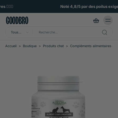
ller au
ontenu
Noté 4,8/5 par des poilus exigeants 🌟
Tous
types
Accueil
>
Boutique
>
Produits chat
>
Compléments alimentaires cha