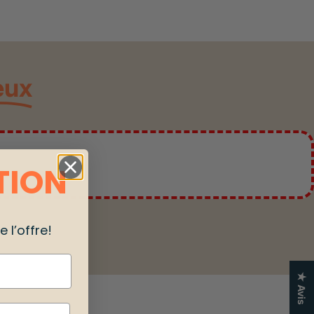
eux
TION
 l’offre!
★ Avis