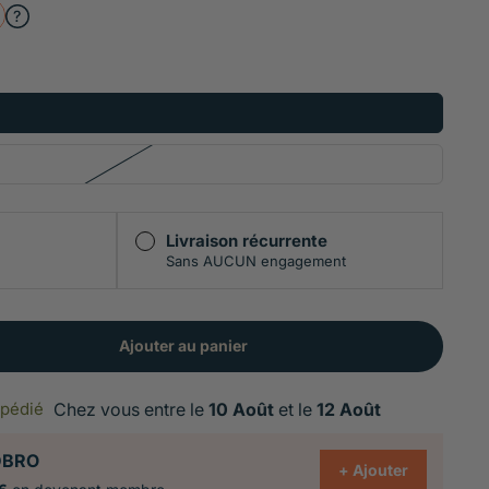
ible et les régimes spécifiques dont le BARF
ue qui ne colle pas aux doigts, sachet refermable de 100g
onservation plus de 18 mois
Livraison récurrente
Sans AUCUN engagement
Ajouter au panier
xpédié
Chez vous entre le
10 Août
et le
12 Août
DBRO
+ Ajouter