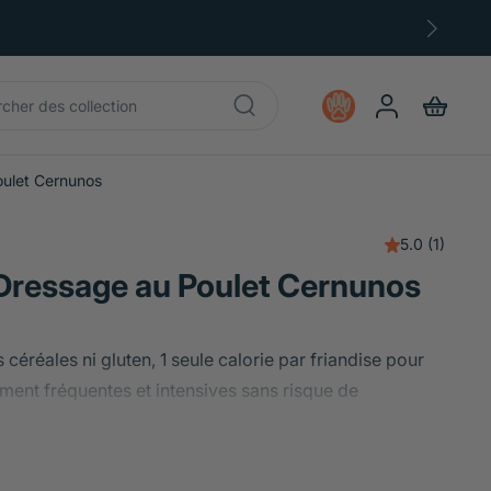
-15% toute l'année avec le Club GOODB
oulet Cernunos
5.0
(1)
 Dressage au Poulet Cernunos
céréales ni gluten, 1 seule calorie par friandise pour
ment fréquentes et intensives sans risque de
téines, parfaites pour les chiots dès 8 semaines, les