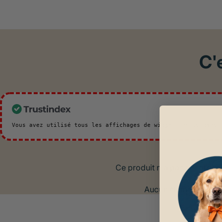
C'
Vous avez utilisé tous les affichages de widget inclus dans
Ce produit n'a pas encore re
Aucun élément trouv