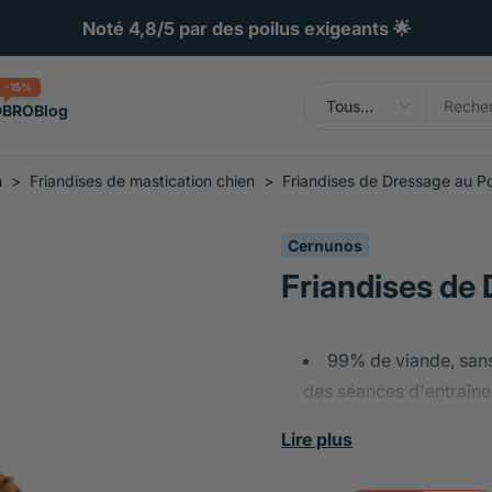
-15%
Tous
DBRO
Blog
types
n
>
Friandises de mastication chien
>
Friandises de Dressage au P
Cernunos
Friandises de
99% de viande, sans 
des séances d'entraîne
suralimentation
Lire plus
Source unique de pro