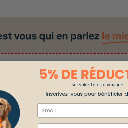
est vous qui en parlez
le mi
5% DE RÉDUC
 le forfait gratuit.
Consultez nos plans d'abonnement ! >>
sur votre 1ère commande
Inscrivez-vous pour bénéficier de
çu d'avis
Email
é
ESPÈCE