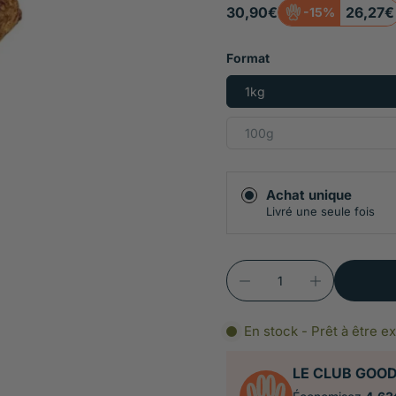
chiens à l'estomac sens
30,90€
26,27€
-15%
Petite taille pratiq
facile à transporter, c
Format
1kg
100g
Achat unique
Livré une seule fois
En stock - Prêt à être e
LE CLUB GOO