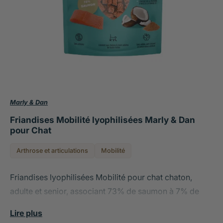
Marly & Dan
Friandises Mobilité lyophilisées Marly & Dan
pour Chat
Arthrose et articulations
Mobilité
Friandises lyophilisées Mobilité pour chat chaton,
adulte et senior, associant 73% de saumon à 7% de
farine d'insecte Tenebrio molitor française enrichie en
Lire plus
vitamine D3 par procédé breveté, sans céréales,