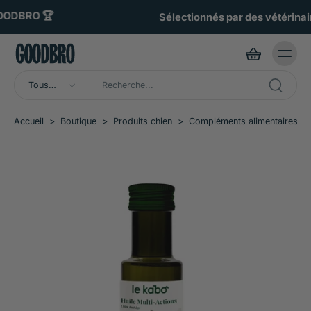
ller au
ontenu
Sélectionnés par des vétérinaires 🧑🏼‍⚕️
Tous
types
Accueil
>
Boutique
>
Produits chien
>
Compléments alimentaires ch