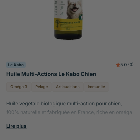
5.0
(3)
Le Kabo
Huile Multi-Actions Le Kabo Chien
Oméga 3
Pelage
Articualtions
Immunité
Huile végétale biologique multi-action pour chien,
100% naturelle et fabriquée en France, riche en oméga
3 et 6 pour le pelage soyeux, l'immunité, le confort
Lire plus
articulaire et l'équilibre nerveux.