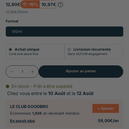
12,90€
-15%
10,97€
Oméga 3 et 6 équilibrés pour un pelage sain et
12,90€
/
100ml
brillant, idéal lors des mues et des démangeaisons
Format
chroniques
100ml
Soutien immunitaire et action anti-inflammatoire
articulaire pour le chien arthrosique ou en
Achat unique
Livraison récurrente
croissance
Livré une seule fois
Sans AUCUN engagement
Huile de chanvre riche en tryptophane pour un
Ajouter au panier
effet anti-stress naturel et la régulation du système
nerveux
En stock - Prêt à être expédié
Chez vous entre le
10 Août
et le
12 Août
100% végétale et biologique, sans métaux
lourds, flacon en verre consigné, fabriquée en
LE CLUB GOODBRO
+ Ajouter
France
Économisez
1,93€
en devenant membre
59,00€/an
En savoir plus