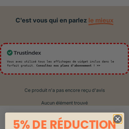
C'est vous qui en parlez
le mieux
Vous avez utilisé tous les affichages de widget inclus dans le
forfait gratuit.
Consultez nos plans d'abonnement ! >>
Ce produit n'a pas encore reçu d'avis
Aucun élément trouvé
5% DE RÉDUCTION