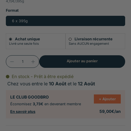
4,15€
/
395g
Format
Kangourou frais comme ingrédient principal,
protéine hypoallergénique exceptionnelle, faible
6 x 395g
en cholestérol et en matières grasses,
naturellement riche en fer
Achat unique
Livraison récurrente
Livré une seule fois
Sans AUCUN engagement
Prébiotiques naturels issus du topinambour
pour une flore intestinale équilibrée
Ajouter au panier
Sans céréales, sans soja, sans gluten, sans
En stock - Prêt à être expédié
sucre, sans exhausteurs de goût ni additifs
Chez vous entre le
10 Août
et le
12 Août
artificiels
LE CLUB GOODBRO
+ Ajouter
Recette hypoallergénique de référence pour les
Économisez
3,73€
en devenant membre
chiens ayant réagi à toutes les protéines courantes
59,00€/an
En savoir plus