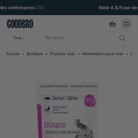
ller au
ontenu
Noté 4,8/5 par des poilus exigeants 🌟
Tous
types
Accueil
>
Boutique
>
Produits chat
>
Alimentation pour chat
>
Pât