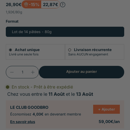
26,90€
-15%
22,87€
prévenir la formation de cristaux de struvite
1,92€
/
80g
Faible teneur en magnésium pour limiter le
Format
risque de cristallisation urinaire
Lot de 14 pâtées - 80g
Protéines de saumon et glucides de riz à haute
valeur biologique, hautement digestibles
Achat unique
Livraison récurrente
Livré une seule fois
Sans AUCUN engagement
Ajouter au panier
En stock - Prêt à être expédié
Chez vous entre le
11 Août
et le
13 Août
LE CLUB GOODBRO
+ Ajouter
Économisez
4,03€
en devenant membre
59,00€/an
En savoir plus