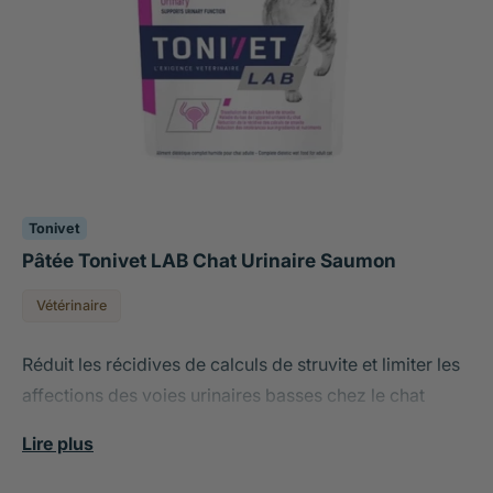
Tonivet
Pâtée Tonivet LAB Chat Urinaire Saumon
Vétérinaire
Réduit les récidives de calculs de struvite et limiter les
affections des voies urinaires basses chez le chat
adulte et senior.
Lire plus
Acidification urinaire active pour dissoudre et