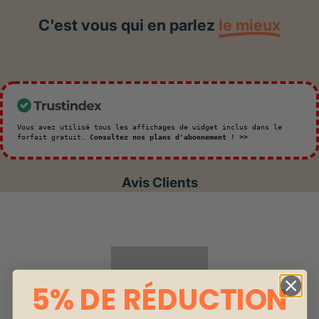
C'est vous qui en parlez
le mieux
Vous avez utilisé tous les affichages de widget inclus dans le
forfait gratuit.
Consultez nos plans d'abonnement ! >>
Avis Clients
5% DE RÉDUCTION