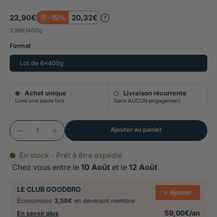
Faible teneur en phosphore pour limiter la
progression de la dégradation rénale
23,90€
-15%
20,32€
3,98€
/
400g
Sources protéiques sélectionnées et
Format
hypoallergéniques : agneau, poisson de mer et riz
à haute valeur biologique
Lot de 6x400g
Achat unique
Livraison récurrente
Livré une seule fois
Sans AUCUN engagement
Ajouter au panier
En stock - Prêt à être expédié
Chez vous entre le
10 Août
et le
12 Août
LE CLUB GOODBRO
+ Ajouter
Économisez
3,58€
en devenant membre
59,00€/an
En savoir plus