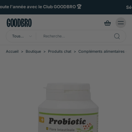
ller au
ontenu
Sélectionnés par des vétérinaires 🧑🏼‍⚕️
Tous
types
Accueil
>
Boutique
>
Produits chat
>
Compléments alimentaires cha