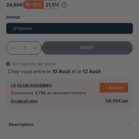
Particulièrement recommandé en cas de prise
24,90€
-15%
21,17€
d'antibiotiques pour restaurer la flore détruite et en
Format
cas de changement d'alimentation pour limiter les
troubles digestifs de transition
120gélules
Administration facile en gélules
Épuisé
En rupture de stock
Chez vous entre le
10 Août
et le
12 Août
LE CLUB GOODBRO
+ Ajouter
Économisez
3,73€
en devenant membre
59,00€/an
En savoir plus
Description