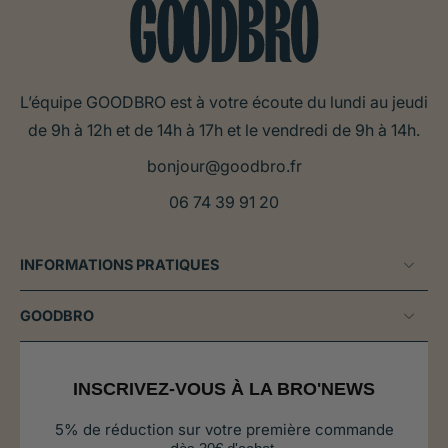
qui a fait perdre du poids à votre animal
Si votre chien est
malade
et que son
appétit est
faible
, après accord avec votre vétérinaire
L’équipe GOODBRO est à votre écoute du lundi au jeudi
Chez les chiens à l’
appétit capricieux
, qui
de 9h à 12h et de 14h à 17h et le vendredi de 9h à 14h.
boudent leur alimentation classique régulièrement
bonjour@goodbro.fr
Perte d’appétit chez le chien lié à un stress
06 74 39 91 20
comme un orage, un déménagement, la gestation …
Les compléments alimentaires à
INFORMATIONS PRATIQUES
utiliser pour un chien maigre ou qui
présente une baisse d’appétit
GOODBRO
Les huiles de poissons enrichies en oméga
3
INSCRIVEZ-VOUS À LA BRO'NEWS
Les
huiles de poissons
sont intéressantes à donner
5% de réduction sur votre première commande