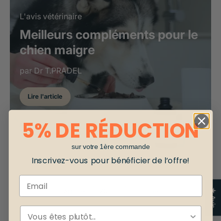
L'avis vétérinaire
Meilleurs compléments pour le
chien maigre
par Dr T.PRADEL
Lire l'article
5% DE RÉDUCTION
sur votre 1ère commande
Inscrivez-vous pour bénéficier de l’offre!
Email
★ Avis
Afficher
par page
ESPÈCE