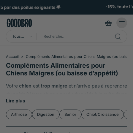
ller au
ontenu
-15% toute l'année avec le Club GOODBRO 🏆
Tous
types
Accueil
>
Compléments Alimentaires pour Chiens Maigres (ou baisse d
Compléments Alimentaires pour
Chiens Maigres (ou baisse d’appétit)
Votre
chien
est
trop maigre
et n’arrive pas à reprendre
du poids ? Votre chien a perdu du poids à la suite d’une
Lire plus
gestation ou une maladie ? L’
appétit
de votre chien est
fluctuant
et il devient capricieux ? Nombreuses sont
Arthrose
Digestion
Senior
Chiot/Croissance
Im
les situations où il peut être nécessaire :
De
relancer l’appétit de votre animal
de