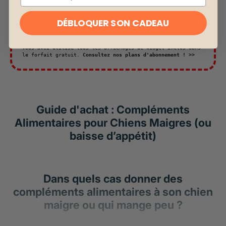
DÉBLOQUER SON CADEAU
Vous avez utilisé tous les affichages de widget inclus dans
le forfait gratuit.
Consultez nos plans d'abonnement ! >>
Guide d'achat : Compléments
Alimentaires pour Chiens Maigres (ou
baisse d’appétit)
Dans quels cas donner des
compléments alimentaires à son chien
maigre ou qui mange peu ?