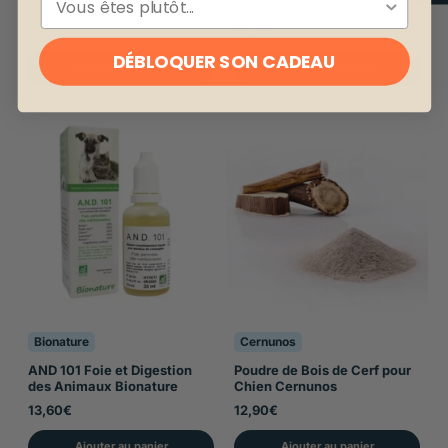
Wamine
16,90€
15,90€
DÉBLOQUER SON CADEAU
Ajouter au panier
Ajouter au panier
Bionature
Cernunos
AND 101 Foie et Digestion
Poudre de Bois de Cerf pour
des Animaux Bionature
Chien Cernunos
13,60€
12,90€
Ajouter au panier
Ajouter au panier