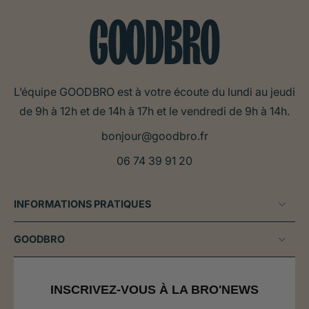
d’effets secondaires s’ils sont utilisés dans les bonnes
conditions. En cas de doute demandez conseil à votre
vétérinaire. Ils peuvent être
utilisés en complément
des traitements prescrits
par votre vétérinaire, pour
L’équipe GOODBRO est à votre écoute du lundi au jeudi
améliorer leur efficacité.
de 9h à 12h et de 14h à 17h et le vendredi de 9h à 14h.
Choisir le meilleur complément
bonjour@goodbro.fr
alimentaire en cas de trouble digestif
06 74 39 91 20
chez le chien
En fonction de la situation, tous les compléments
INFORMATIONS PRATIQUES
alimentaires ne seront pas efficaces. N’hésitez donc
pas à demander à votre vétérinaire ou à notre service
GOODBRO
client, quel complément alimentaire sera le plus adapté
dans votre situation.
INSCRIVEZ-VOUS À LA BRO'NEWS
En cas de :