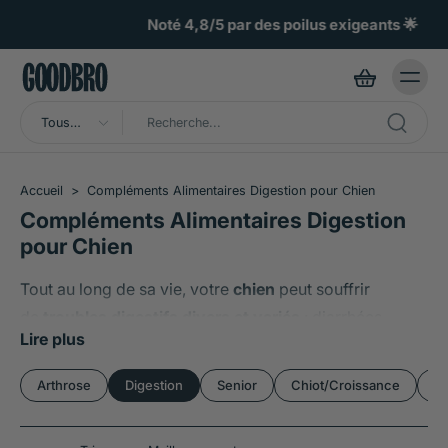
ller au
ontenu
Noté 4,8/5 par des poilus exigeants 🌟
Tous
types
Accueil
>
Compléments Alimentaires Digestion pour Chien
Compléments Alimentaires Digestion
pour Chien
Tout au long de sa vie, votre
chien
peut souffrir
de
troubles digestifs divers et variés
: diarrhées,
Lire plus
gastro-entérite, constipation, ballonnements,
flatulences … Dans de nombreux cas, l’utilisation de
Arthrose
Digestion
Senior
Chiot/Croissance
Im
compléments alimentaires spécifiques peut aider à la
résorption de ces troubles, que ce soit seul ou en