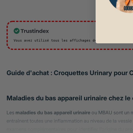
Vous avez utilisé tous les affichages de widget inclus d
Guide d'achat : Croquettes Urinary pour 
Maladies du bas appareil urinaire chez le c
Les
maladies du bas appareil urinaire
ou
MBAU
sont un m
entraînent toutes une inflammation au niveau de la vessie e
examens complémentaires pour identifier l’origine du pro