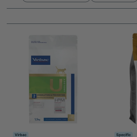
présents et éviter qu’ils ne se reforment.
Virbac
Specific