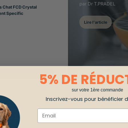
par Dr T.PRADEL
s Chat FCD Crystal
t Specific
Lire l'article
5% DE RÉDUC
Ajouter au panier
sur votre 1ère commande
Inscrivez-vous pour bénéficier de
Email