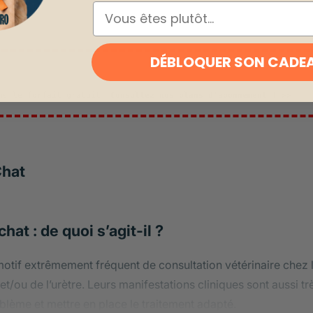
ESPÈCE
DÉBLOQUER SON CADE
ans le forfait gratuit.
Consultez nos plans d'abonnement ! >>
Chat
hat : de quoi s’agit-il ?
otif extrêmement fréquent de consultation vétérinaire chez 
t/ou de l’urètre. Leurs manifestations cliniques sont aussi trè
blème et mettre en place le traitement adapté.