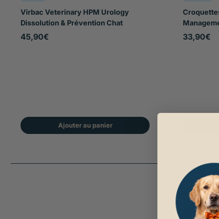
Virbac Veterinary HPM Urology
Croquette
Dissolution & Prévention Chat
Managemen
45,90€
33,90€
Ajouter au panier