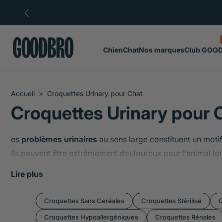
ller au
ontenu
Chien
Chat
Nos marques
Club GOO
Accueil
>
Croquettes Urinary pour Chat
Croquettes Urinary pour 
es
problèmes urinaires
au sens large constituent un moti
Ils peuvent être extrêmement douloureux pour l’animal lor
appelle un
SUF
, c’est-à-dire une obstruction complète des
Lire plus
L’
alimentation joue un rôle capital
dans la prévention des
le risque d’apparition de ces urolithiases : apport de pro
Croquettes Sans Céréales
Croquettes Stérilisé
C
Si malgré tous vos efforts, des troubles urinaires se déve
Croquettes Hypoallergéniques
Croquettes Rénales