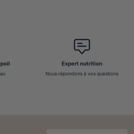
ress chez le chat : déménagement, travaux, arrivé d’un
poil
Expert nutrition
 au
Nous répondons à vos questions
ement au niveau de la taille :
éines. Ils forment alors des « cailloux » de tailles et de