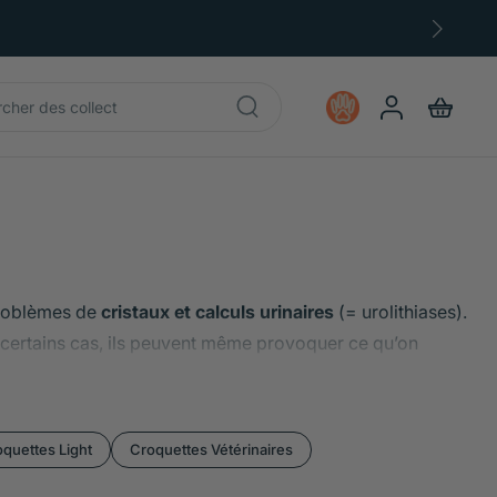
problèmes de
cristaux et calculs urinaires
(= urolithiases).
s certains cas, ils peuvent même provoquer ce qu’on
isir une alimentation de qualité premium permet de limiter
ibiteurs, régulation du pH urinaire…
quettes Light
Croquettes Vétérinaires
es existent pour favoriser la dissolution des calculs déjà