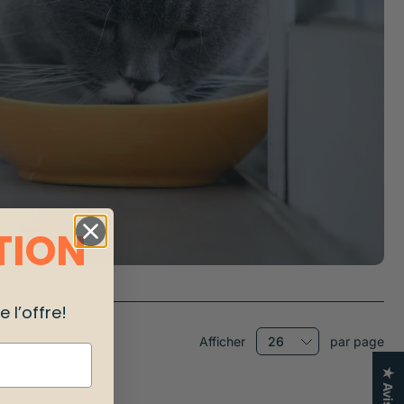
TION
 l’offre!
Afficher
par page
★ Avis